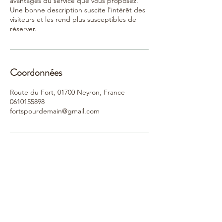
avantages du service que vous proposez.
Une bonne description suscite l'intérêt des
visiteurs et les rend plus susceptibles de
réserver.
Coordonnées
Route du Fort, 01700 Neyron, France
0610155898
fortspourdemain@gmail.com
FORTS pour DEMAIN
FORTS pour DEMAIN
Le site de la forêt-jardin :