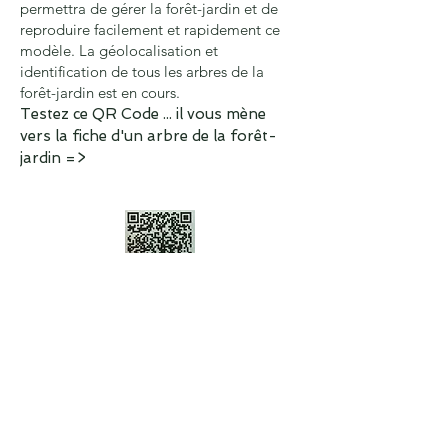
permettra de gérer la forêt-jardin et de
reproduire facilement et rapidement ce
modèle. La géolocalisation et
identification de tous les arbres de la
forêt-jardin est en cours.
Testez ce QR Code ... il vous mène
vers la fiche d'un arbre de la forêt-
jardin =>
UNE BIBLIOTHEQUE
Une bibliothèque est mise à la disposition
de nos adhérents, dans notre local situé
au 3 rue de la Dombes. Une permanence
est assurée tous les mercredis hors
vacances scolaires de 16h à 19h.
Consultez ici la liste des ouvrages
.