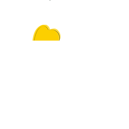
VIVRE ENSEMBLE
-
des
événements
conviviaux
réguliers,
- une
gouvernance
rythmée
par des temps forts,
-
du mobilier de jardin
en
bois de palette, des
toilettes sèches, des