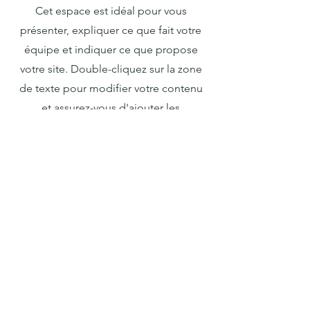
Cet espace est idéal pour vous
présenter, expliquer ce que fait votre
équipe et indiquer ce que propose
votre site. Double-cliquez sur la zone
de texte pour modifier votre contenu
et assurez-vous d'ajouter les
informations importantes que vous
souhaitez partager avec vos visiteurs.
Si vous êtes une entreprise, racontez
comment vous avez commencé et
parlez de votre parcours professionnel.
Présentez vos valeurs, vos
engagements, et ce qui vous
différencie des autres. Ajoutez une
photo, une galerie ou une vidéo pour