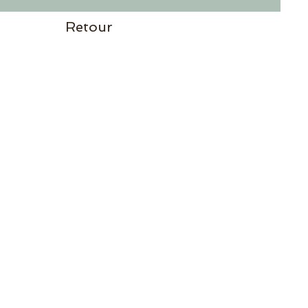
Retour
RÉSEAUX SOCIAUX
Politique de confidentialité
Politique de cookies
Termes et conditions
Mentions légales
Créé avec
Wix.com