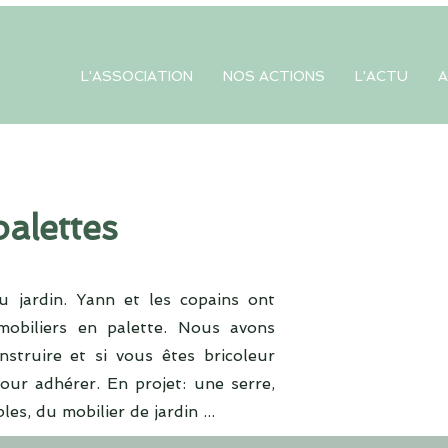
L'ASSOCIATION
NOS ACTIONS
L'ACTU
A
palettes
u jardin. Yann et les copains ont
mobiliers en palette. Nous avons
struire et si vous êtes bricoleur
our adhérer. En projet: une serre,
es, du mobilier de jardin ...