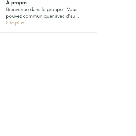
À propos
Bienvenue dans le groupe ! Vous
pouvez communiquer avec d'au
...
Lire plus
FORTS pour DEMAIN
FORTS pour DEMAIN
Le site de la forêt-jardin :
au bout de la route du Fort,
01700 NEYRON
(45.811317, 4.918626)
Le bureau de l'association :
2 montée Neuve
01700 NEYRON