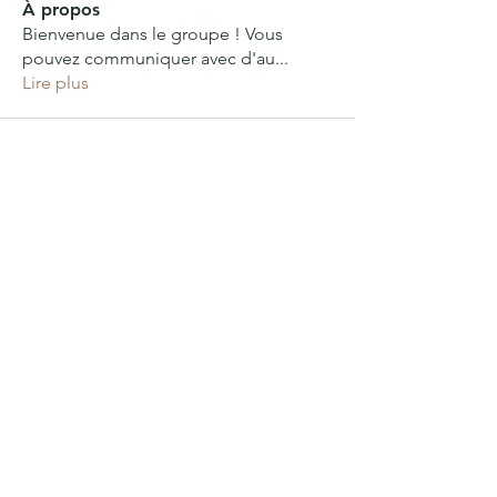
À propos
Bienvenue dans le groupe ! Vous
pouvez communiquer avec d'au
...
Lire plus
FORTS pour DEMAIN
FORTS pour DEMAIN
Le site de la forêt-jardin :
au bout de la route du Fort,
01700 NEYRON
(45.811317, 4.918626)
Le bureau de l'association :
2 montée Neuve
01700 NEYRON