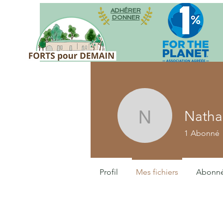
ADHÉRER
DONNER
Natha
Nathalie
1
Abonné
Profil
Mes fichiers
Abonn