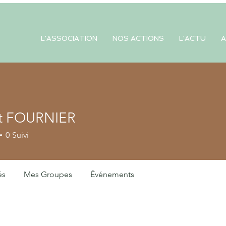
L'ASSOCIATION
NOS ACTIONS
L'ACTU
A
t FOURNIER
FOURNIER
0
Suivi
és
Mes Groupes
Événements