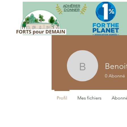
ADHÉRER
DONNER
Benoi
Benoit 
0
Abonné
Profil
Mes fichiers
Abonn