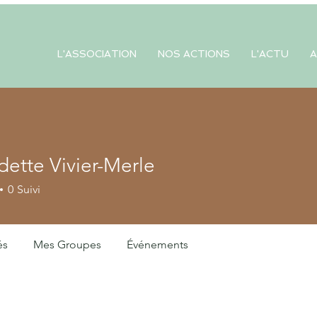
L'ASSOCIATION
NOS ACTIONS
L'ACTU
A
ette Vivier-Merle
e Vivier-Merle
0
Suivi
és
Mes Groupes
Événements