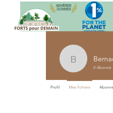
ADHÉRER
DONNER
Bernad
Bernadett
0
Abonné
Profil
Mes fichiers
Abonn