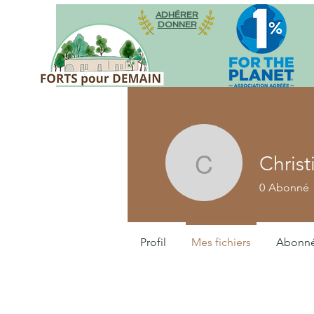
ADHÉRER
DONNER
Chris
Christian
0
Abonné
Profil
Mes fichiers
Abonn