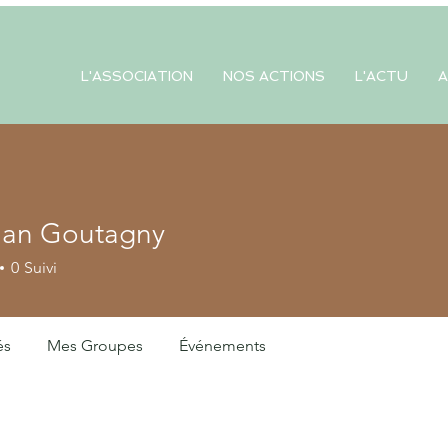
L'ASSOCIATION
NOS ACTIONS
L'ACTU
A
tian Goutagny
 Goutagny
0
Suivi
és
Mes Groupes
Événements