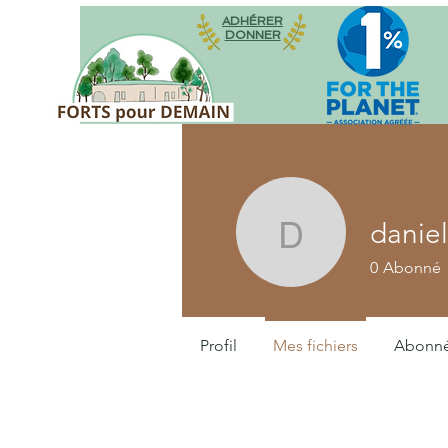
ADHÉRER
DONNER
danie
daniel pe
0
Abonné
Profil
Mes fichiers
Abonn