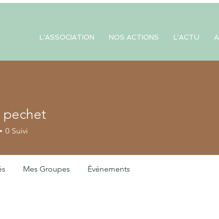
L'ASSOCIATION
NOS ACTIONS
L'ACTU
A
l pechet
chet
0
Suivi
és
Mes Groupes
Événements