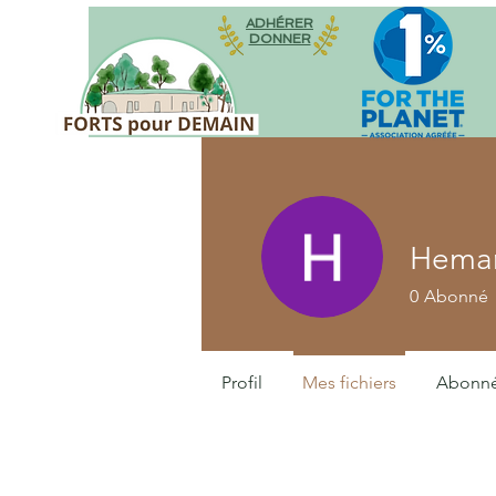
ADHÉRER
DONNER
Heman
0
Abonné
Profil
Mes fichiers
Abonn