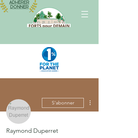
ADHÉRER
DONNER
Plus d'actions
S'abonner
Raymond Duperret