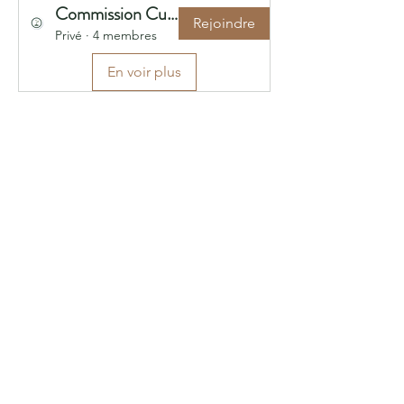
Commission Culture et Plantation
Rejoindre
Privé
·
4 membres
En voir plus
FORTS pour DEMAIN
FORTS pour DEMAIN
Le site de la forêt-jardin :
au bout de la route du Fort,
01700 NEYRON
(45.811317, 4.918626)
Le bureau de l'association :
2 montée Neuve
01700 NEYRON
fortspourdemain@gmail.com