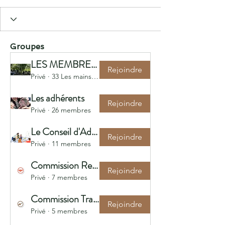
Groupes
LES MEMBRES DU SITE !
Rejoindre
Privé
·
33 Les mains-fortes
Les adhérents
Rejoindre
Privé
·
26 membres
Le Conseil d'Administration
Rejoindre
Privé
·
11 membres
Commission Ressources
Rejoindre
Privé
·
7 membres
Commission Travaux
Rejoindre
Privé
·
5 membres